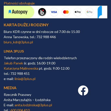
Płatności obsługuje
KARTA DUŻEJ RODZINY
Biuro KDR czynne w dni robocze od 7.00 do 15.00
Anna Tanowska, tel.: 732 988 446
biuro_kdr@3plus.pl
LINIA 3PLUS
Telefon przeznaczony dla rodzin wielodzietnych
Jakub Panek
śr. godz. 16.00-19.00
Katarzyna Malinowska
pt. godz. 9.00-12.00
tel.: 732 988 451
e-mail:
linia@3plus.pl
MEDIA
Facebook link
Rzecznik Prasowy
Anita Marczułajtis – Łodzińska
E-mail:
anita.lodzinska@3plus.pl
tel.:
600 004 410