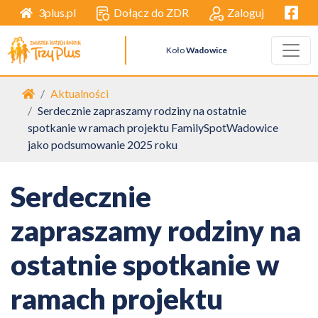
Facebo
Dołącz do ZDR
Zaloguj
3plus.pl
Koło
Wadowice
Strona główna
Aktualności
Serdecznie zapraszamy rodziny na ostatnie
spotkanie w ramach projektu FamilySpotWadowice
jako podsumowanie 2025 roku
Serdecznie
zapraszamy rodziny na
ostatnie spotkanie w
ramach projektu