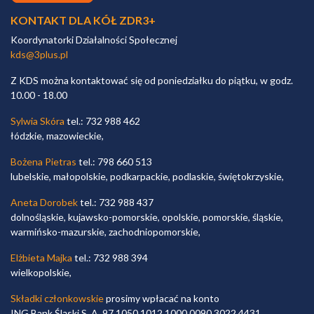
KONTAKT DLA KÓŁ ZDR3+
Koordynatorki Działalności Społecznej
kds@3plus.pl
Z KDS można kontaktować się od poniedziałku do piątku, w godz.
10.00 - 18.00
Sylwia Skóra
tel.: 732 988 462
łódzkie, mazowieckie,
Bożena Pietras
tel.: 798 660 513
lubelskie, małopolskie, podkarpackie, podlaskie, świętokrzyskie,
Aneta Dorobek
tel.: 732 988 437
dolnośląskie, kujawsko-pomorskie, opolskie, pomorskie, śląskie,
warmińsko-mazurskie, zachodniopomorskie,
Elżbieta Majka
tel.: 732 988 394
wielkopolskie,
Składki członkowskie
prosimy wpłacać na konto
ING Bank Śląski S. A. 97 1050 1012 1000 0090 3022 4431