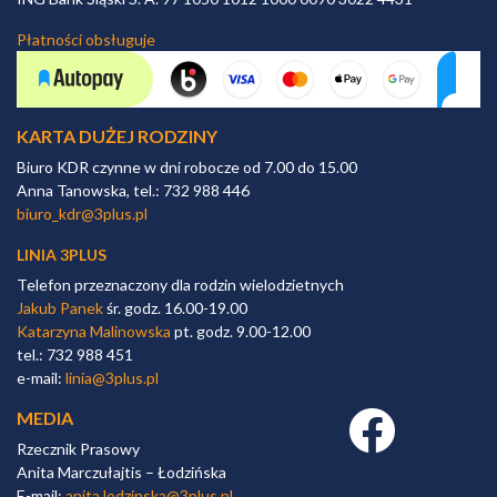
Płatności obsługuje
KARTA DUŻEJ RODZINY
Biuro KDR czynne w dni robocze od 7.00 do 15.00
Anna Tanowska, tel.: 732 988 446
biuro_kdr@3plus.pl
LINIA 3PLUS
Telefon przeznaczony dla rodzin wielodzietnych
Jakub Panek
śr. godz. 16.00-19.00
Katarzyna Malinowska
pt. godz. 9.00-12.00
tel.: 732 988 451
e-mail:
linia@3plus.pl
MEDIA
Facebook link
Rzecznik Prasowy
Anita Marczułajtis – Łodzińska
E-mail:
anita.lodzinska@3plus.pl