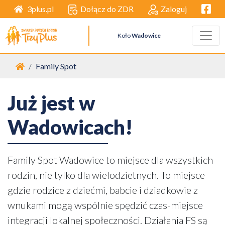
Facebo
Dołącz do ZDR
Zaloguj
3plus.pl
Koło
Wadowice
Strona główna
Family Spot
Już jest w
Wadowicach!
Family Spot Wadowice to miejsce dla wszystkich
rodzin, nie tylko dla wielodzietnych. To miejsce
gdzie rodzice z dziećmi, babcie i dziadkowie z
wnukami mogą wspólnie spędzić czas-miejsce
integracji lokalnej społeczności. Działania FS są